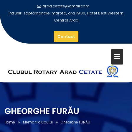
arad.cetate@gmail.com
Întruniri săptămânale: marțea, ora 19:00, Hotel Best Western
Central Arad
Contact
Skip
to
content
GHEORGHE FURĂU
Home
Membrii clubului
Gheorghe FURĂU