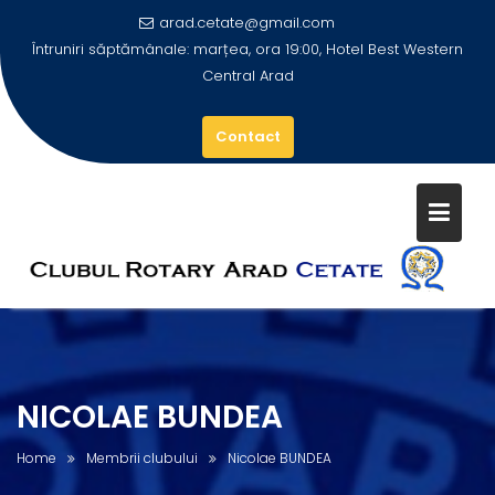
arad.cetate@gmail.com
Întruniri săptămânale: marțea, ora 19:00, Hotel Best Western
Central Arad
Contact
Skip
to
content
NICOLAE BUNDEA
Home
Membrii clubului
Nicolae BUNDEA