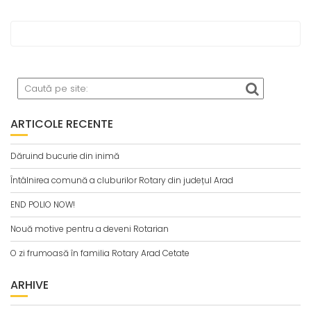
ARTICOLE RECENTE
Dăruind bucurie din inimă
Întâlnirea comună a cluburilor Rotary din județul Arad
END POLIO NOW!
Nouă motive pentru a deveni Rotarian
O zi frumoasă în familia Rotary Arad Cetate
ARHIVE