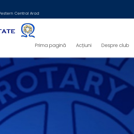
 Western Central Arad
Prima pagină
Acțiuni
Despre club