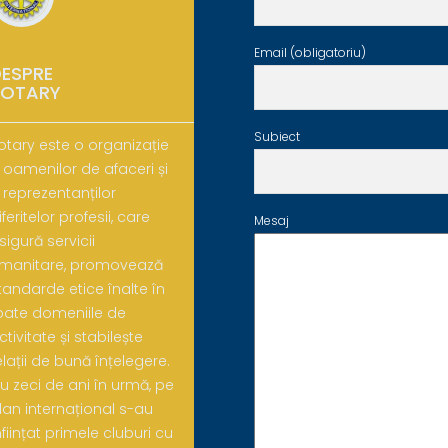
Email (obligatoriu)
ESPRE
ROTARY
Subiect
otary este o organizație
 oamenilor de afaceri și
 reprezentanților
iferitelor profesii, care
Mesaj
sigură servicii
manitare, promovează
tandarde etice înalte în
oate domeniile de
ctivitate și stabilește
elații de bună înțelegere.
u zeci de ani în urmă, pe
lan internațional s-au
nființat primele cluburi cu