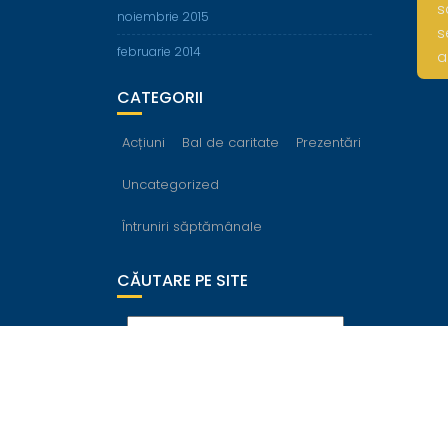
s
noiembrie 2015
s
februarie 2014
a
CATEGORII
Acțiuni
Bal de caritate
Prezentări
Uncategorized
Întruniri săptămânale
CĂUTARE PE SITE