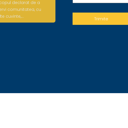
copul declarat de a
ervi comunitatea, cu
lte cuvinte,…
© Toate drepturile rezervate 2017