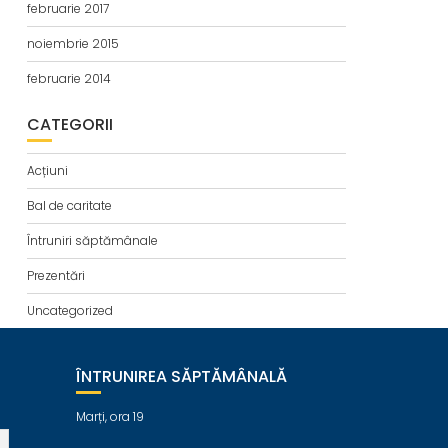
februarie 2017
noiembrie 2015
februarie 2014
CATEGORII
Acțiuni
Bal de caritate
Întruniri săptămânale
Prezentări
Uncategorized
ÎNTRUNIREA SĂPTĂMÂNALĂ
Marți, ora 19