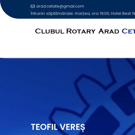
arad.cetate@gmail.com
Întruniri săptămânale: marțea, ora 19:00, Hotel Best
Skip
to
content
TEOFIL VEREȘ