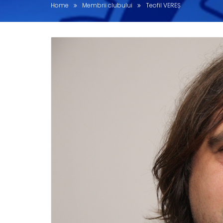
Home
Membrii clubului
Teofil VEREȘ