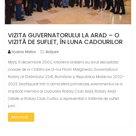
VIZITA GUVERNATORULUI LA ARAD – O
VIZITĂ DE SUFLET, ÎN LUNA CADOURILOR
Ioana Nistor
Acțiuni
Marți, 6 decembrie 2002, rotarienii arădeni au avut deosebita
onoare de a-l întâlni pe d-nul Florin Mărginean, Guvernatorul
Rotary al Districtului 2241, România și Republica Moldova 2022-
2023. Desfășurat într-o atmosferă primitoare, evenimentul ce a
implicat membri ai cluburilor Rotary Club Arad, Rotary Arad
Cetate și Rotary Club Curtici, a reprezentat o întâlnire de suflet
prin…
Mai mult...