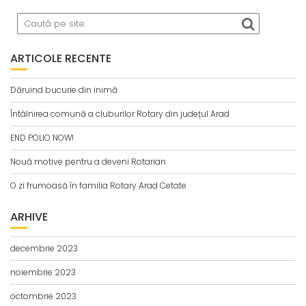
ARTICOLE RECENTE
Dăruind bucurie din inimă
Întâlnirea comună a cluburilor Rotary din județul Arad
END POLIO NOW!
Nouă motive pentru a deveni Rotarian
O zi frumoasă în familia Rotary Arad Cetate
ARHIVE
decembrie 2023
noiembrie 2023
octombrie 2023