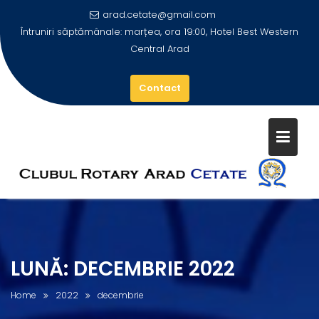
arad.cetate@gmail.com
Întruniri săptămânale: marțea, ora 19:00, Hotel Best Western
Central Arad
Contact
Skip
to
content
LUNĂ:
DECEMBRIE 2022
Home
2022
decembrie