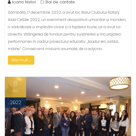
Ioana Nistor
Bal de caritate
Sâmbătă, 17 decembrie 2022, a avut loc Balul Clubului Rotary
Arad Cetate 2022, un eveniment deopotrivă umanitar şi monden,
o sărbătoare a implicării civice și a faptelor bune, ce a avut ca
obiectiv strângerea de fonduri pentru susținerea și încurajarea
performanței în cadrul proiectului educativ „Aradul ieri, astăzi,
mâine”. Consecvent misiunii asumate, de a acţiona…
Mai mult...
8
dec.
2022