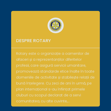
DESPRE ROTARY
Rotary este o organizație a oamenilor de
afaceri și a reprezentanților diferitelor
profesii, care asigură servicii umanitare,
promovează standarde etice înalte în toate
domeniile de activitate și stabilește relații de
bună înțelegere. Cu zeci de ani în urmă, pe
plan internațional s-au înființat primele
cluburi cu scopul declarat de a servi
comunitatea, cu alte cuvinte,…