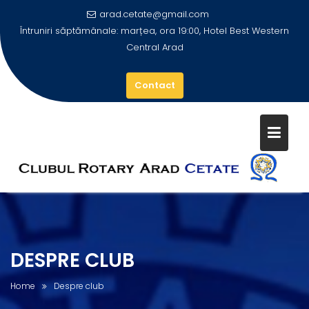
arad.cetate@gmail.com
Întruniri săptămânale: marțea, ora 19:00, Hotel Best Western
Central Arad
Contact
Skip
to
content
DESPRE CLUB
Home
Despre club