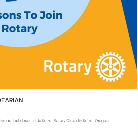
OTARIAN
e au fost descrise de Keizer Rotary Club din Keizer, Oregon.