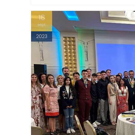
18
sept.
2023