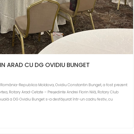
IN ARAD CU DG OVIDIU BUNGET
1, România-Republica Moldova, Ovidiu Constantin Bunget, a fost prezent
rtea, Rotary Arad-Cetate – Președinte Andrei Florin Nilă, Rotary Club
anuală a DG Ovidiu Bunget s-a desfășurat într-un cadru festiv, cu