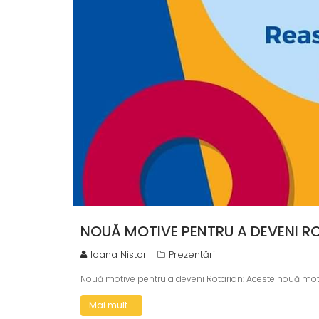
NOUĂ MOTIVE PENTRU A DEVENI R
Ioana Nistor
Prezentări
Nouă motive pentru a deveni Rotarian: Aceste nouă motiv
Mai mult...