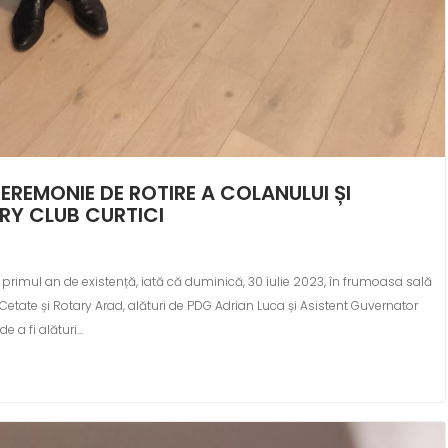
EREMONIE DE ROTIRE A COLANULUI ȘI
RY CLUB CURTICI
 primul an de existență, iată că duminică, 30 iulie 2023, în frumoasa sală
Cetate și Rotary Arad, alături de PDG Adrian Luca și Asistent Guvernator
 a fi alături…