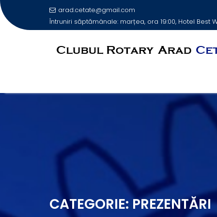
arad.cetate@gmail.com
Întruniri săptămânale: marțea, ora 19:00, Hotel Best
Skip
to
content
CATEGORIE:
PREZENTĂRI