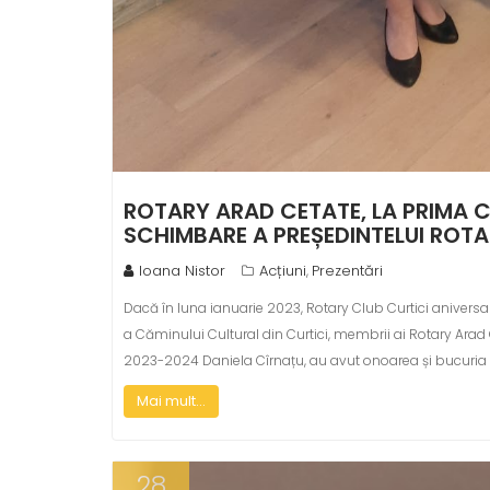
ROTARY ARAD CETATE, LA PRIMA C
SCHIMBARE A PREȘEDINTELUI ROTA
Ioana Nistor
Acțiuni
Prezentări
,
Dacă în luna ianuarie 2023, Rotary Club Curtici aniversa
a Căminului Cultural din Curtici, membrii ai Rotary Arad 
2023-2024 Daniela Cîrnațu, au avut onoarea și bucuria de
Mai mult...
28