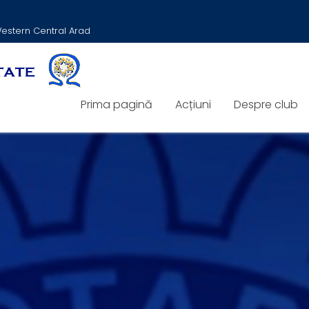
 Western Central Arad
Prima pagină
Acțiuni
Despre club