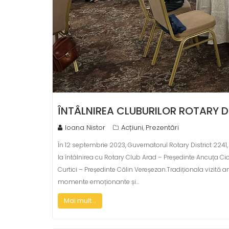
ÎNTÂLNIREA CLUBURILOR ROTARY D
Ioana Nistor
Acțiuni
Prezentări
,
În 12 septembrie 2023, Guvernatorul Rotary District 224
la întâlnirea cu Rotary Club Arad – Președinte Ancuța Cio
Curtici – Președinte Călin Vereșezan.Tradiționala vizită 
momente emoționante și…
Mai mult...