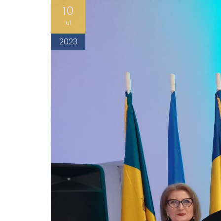
10
iul.
2023