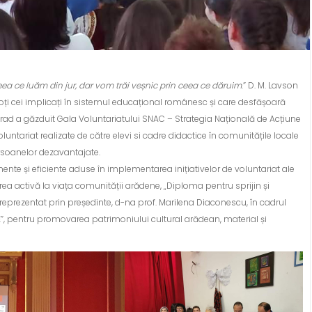
a ce luăm din jur, dar vom trăi veșnic prin ceea ce dăruim
.” D. M. Lavson
oți cei implicați în sistemul educațional românesc și care desfășoară
ă” Arad a găzduit Gala Voluntariatului SNAC – Strategia Națională de Acțiune
untariat realizate de către elevi si cadre didactice în comunitățile locale
ersoanelor dezavantajate.
ente și eficiente aduse în implementarea inițiativelor de voluntariat ale
ea activă la viața comunității arădene, „Diploma pentru sprijin și
reprezentat prin președinte, d-na prof. Marilena Diaconescu, în cadrul
E”, pentru promovarea patrimoniului cultural arădean, material și