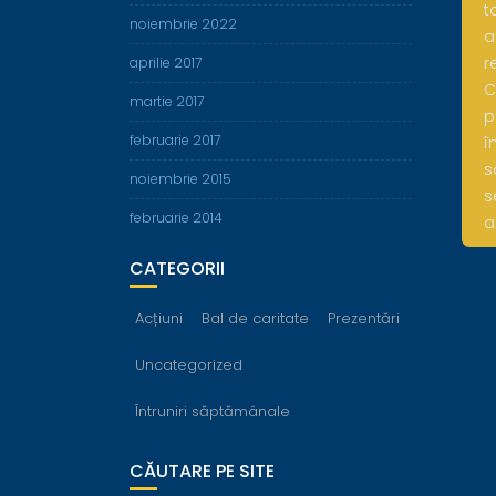
t
noiembrie 2022
a
r
aprilie 2017
C
martie 2017
p
februarie 2017
î
s
noiembrie 2015
s
februarie 2014
a
CATEGORII
Acțiuni
Bal de caritate
Prezentări
Uncategorized
Întruniri săptămânale
CĂUTARE PE SITE