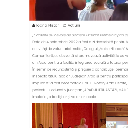
Ioana Nistor
Acțiuni
,,
Oamenii au nevoie de oameni. Existăm vremelnic prin cee
Data de 4 octombrie 2022 a fost o zi deosebită pentru t
activități de voluntariat. Astfel, Colegiul ,,Moise Nicoar
Comunitară, ce dezvoltă si promovează activitățile de vol
din Arad pentru a facilita integrarea socială a tuturor p
În semn de recunoștință și prețuire a contribuției perman
Inspectoratului Școlar Județean Arad și pentru participar
implicare” a fost decernată clubului Rotary Arad Cetate, 
proiectului educativ județean „ARADUL IERI, ASTĂZI, MÂIN
imaterial, a tradițiilor și valorilor locale.