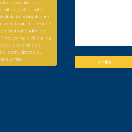
oate domeniile de
ctivitate și stabilește
elații de bună înțelegere.
u zeci de ani în urmă, pe
lan internațional s-au
nființat primele cluburi cu
copul declarat de a
ervi comunitatea, cu
lte cuvinte,…