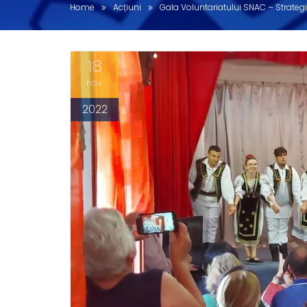
Home
Acțiuni
Gala Voluntariatului SNAC – Strate
18
nov.
2022