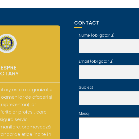
CONTACT
Nume (obligatoriu)
Email (obligatoriu)
ESPRE
ROTARY
Subiect
otary este o organizație
 oamenilor de afaceri și
 reprezentanților
iferitelor profesii, care
Mesaj
sigură servicii
manitare, promovează
tandarde etice înalte în