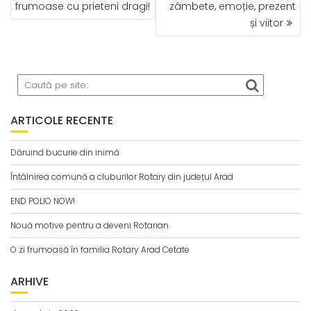
frumoase cu prieteni dragi!
zâmbete, emoție, prezent
ARTICOLE
și viitor
ARTICOLE RECENTE
Dăruind bucurie din inimă
Întâlnirea comună a cluburilor Rotary din județul Arad
END POLIO NOW!
Nouă motive pentru a deveni Rotarian
O zi frumoasă în familia Rotary Arad Cetate
ARHIVE