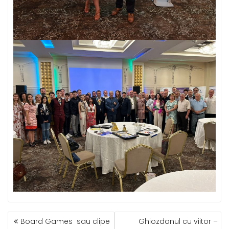
NAVIGARE
Board Games sau clipe
Ghiozdanul cu viitor –
ÎN