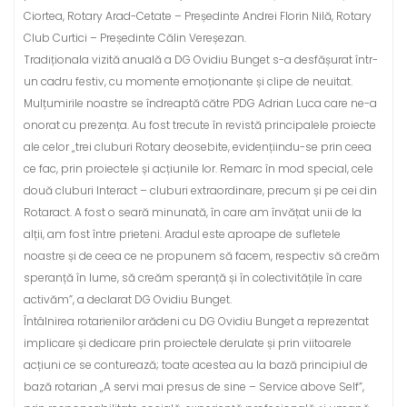
Ciortea, Rotary Arad-Cetate – Președinte Andrei Florin Nilă, Rotary
Club Curtici – Președinte Călin Vereșezan.
Tradiționala vizită anuală a DG Ovidiu Bunget s-a desfășurat într-
un cadru festiv, cu momente emoționante și clipe de neuitat.
Mulțumirile noastre se îndreaptă către PDG Adrian Luca care ne-a
onorat cu prezența. Au fost trecute în revistă principalele proiecte
ale celor „trei cluburi Rotary deosebite, evidențiindu-se prin ceea
ce fac, prin proiectele și acțiunile lor. Remarc în mod special, cele
două cluburi Interact – cluburi extraordinare, precum și pe cei din
Rotaract. A fost o seară minunată, în care am învățat unii de la
alții, am fost între prieteni. Aradul este aproape de sufletele
noastre și de ceea ce ne propunem să facem, respectiv să creăm
speranță în lume, să creăm speranță și în colectivitățile în care
activăm”, a declarat DG Ovidiu Bunget.
Întâlnirea rotarienilor arădeni cu DG Ovidiu Bunget a reprezentat
implicare și dedicare prin proiectele derulate și prin viitoarele
acțiuni ce se conturează; toate acestea au la bază principiul de
bază rotarian „A servi mai presus de sine – Service above Self”,