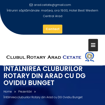
arad.cetate@gmail.com
Întruniri săptămânale: marțea, ora 19:00, Hotel Best Western
Central Arad
Contact
Skip
to
content
ÎNTÂLNIREA CLUBURILOR
ROTARY DIN ARAD CU DG
OVIDIU BUNGET
Home
Prezentări
Întâlnirea cluburilor Rotary din Arad cu DG Ovidiu Bunget