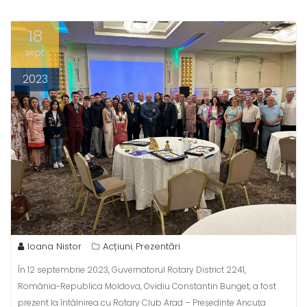
18
sept.
2023
Ioana Nistor
Acțiuni
Prezentări
,
În 12 septembrie 2023, Guvernatorul Rotary District 2241,
România-Republica Moldova, Ovidiu Constantin Bunget, a fost
prezent la întâlnirea cu Rotary Club Arad – Președinte Ancuța