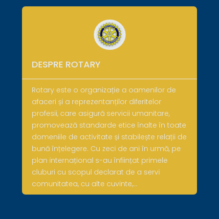
DESPRE ROTARY
Rotary este o organizație a oamenilor de
afaceri și a reprezentanților diferitelor
profesii, care asigură servicii umanitare,
promovează standarde etice înalte în toate
domeniile de activitate și stabilește relații de
bună înțelegere. Cu zeci de ani în urmă, pe
plan internațional s-au înființat primele
cluburi cu scopul declarat de a servi
comunitatea, cu alte cuvinte,…