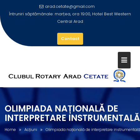
arad.cetate@gmail.com
Întruniri săptămânale: marțea, ora 19:00, Hotel Best Western
Central Arad
Contact
Skip
to
content
OLIMPIADA NAȚIONALĂ DE
INTERPRETARE INSTRUMENTALĂ
Home
Acțiuni
Olimpiada națională de interpretare instrumental