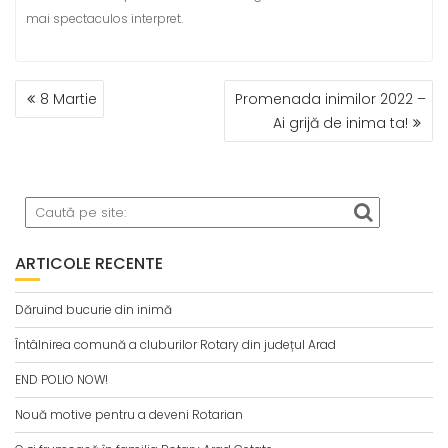
mai spectaculos interpret.
NAVIGARE
8 Martie
Promenada inimilor 2022 –
ÎN
Ai grijă de inima ta!
ARTICOLE
ARTICOLE RECENTE
Dăruind bucurie din inimă
Întâlnirea comună a cluburilor Rotary din județul Arad
END POLIO NOW!
Nouă motive pentru a deveni Rotarian