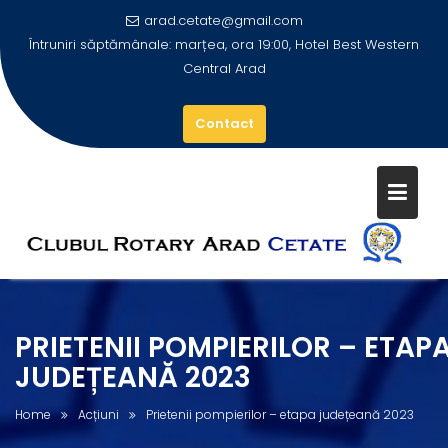
arad.cetate@gmail.com
Întruniri săptămânale: marțea, ora 19:00, Hotel Best Western
Central Arad
Contact
Skip
to
content
PRIETENII POMPIERILOR – ETAP
JUDEȚEANĂ 2023
Home
Acțiuni
Prietenii pompierilor – etapa județeană 2023