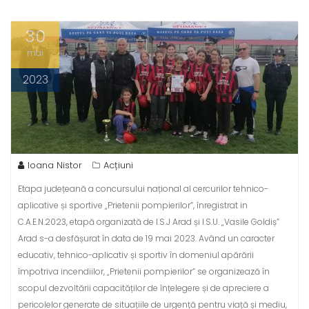
30
mai
2023
Ioana Nistor
Acțiuni
Etapa județeană a concursului național al cercurilor tehnico-
aplicative și sportive „Prietenii pompierilor”, înregistrat in
C.A.E.N.2023, etapă organizată de I.S.J Arad și I.S.U. „Vasile Goldiș”
Arad s-a desfășurat în data de 19 mai 2023. Având un caracter
educativ, tehnico-aplicativ și sportiv în domeniul apărării
împotriva incendiilor, „Prietenii pompierilor” se organizează în
scopul dezvoltării capacităților de înțelegere și de apreciere a
pericolelor generate de situațiile de urgență pentru viață și mediu,