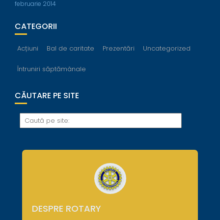
februarie 2014
CATEGORII
Acțiuni
Bal de caritate
Prezentări
Uncategorized
Întruniri săptămânale
CĂUTARE PE SITE
DESPRE ROTARY