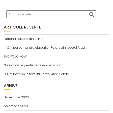
ARTICOLE RECENTE
Dăruind bucurie din inimă
Întâlnirea comună a cluburilor Rotary din județul Arad
END POLIO NOW!
Nouă motive pentru a deveni Rotarian
O zi frumoasă în familia Rotary Arad Cetate
ARHIVE
decembrie 2023
noiembrie 2023