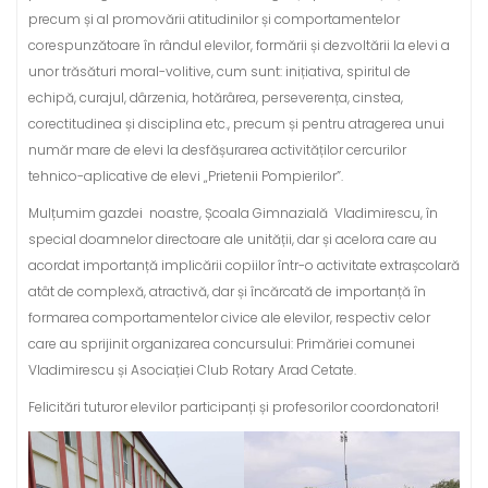
precum și al promovării atitudinilor și comportamentelor
corespunzătoare în rândul elevilor, formării și dezvoltării la elevi a
unor trăsături moral-volitive, cum sunt: inițiativa, spiritul de
echipă, curajul, dârzenia, hotărârea, perseverența, cinstea,
corectitudinea și disciplina etc., precum și pentru atragerea unui
număr mare de elevi la desfășurarea activităților cercurilor
tehnico-aplicative de elevi „Prietenii Pompierilor”.
Mulțumim gazdei noastre, Școala Gimnazială Vladimirescu, în
special doamnelor directoare ale unității, dar și acelora care au
acordat importanță implicării copiilor într-o activitate extrașcolară
atât de complexă, atractivă, dar și încărcată de importanță în
formarea comportamentelor civice ale elevilor, respectiv celor
care au sprijinit organizarea concursului: Primăriei comunei
Vladimirescu și Asociației Club Rotary Arad Cetate.
Felicitări tuturor elevilor participanți și profesorilor coordonatori!