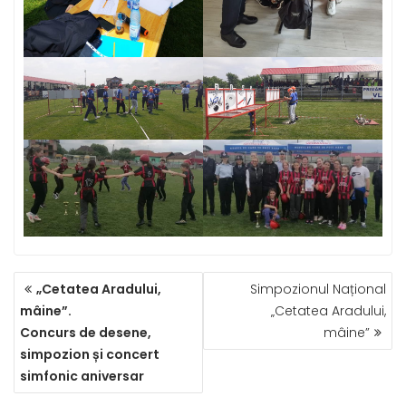
NAVIGARE
„Cetatea Aradului,
Simpozionul Național
ÎN
mâine”.
„Cetatea Aradului,
ARTICOLE
Concurs de desene,
mâine”
simpozion și concert
simfonic aniversar