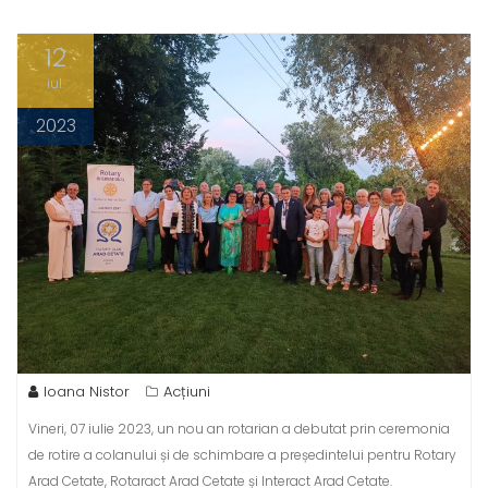
12
iul.
2023
Ioana Nistor
Acțiuni
Vineri, 07 iulie 2023, un nou an rotarian a debutat prin ceremonia
de rotire a colanului și de schimbare a președintelui pentru Rotary
Arad Cetate, Rotaract Arad Cetate și Interact Arad Cetate.