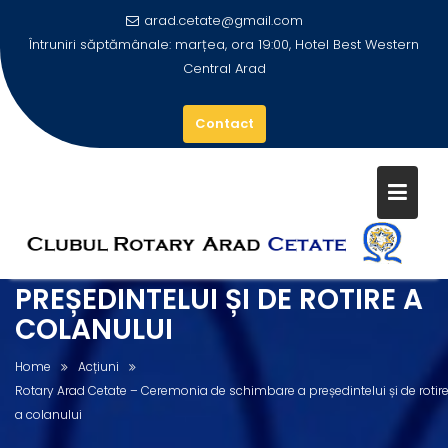
arad.cetate@gmail.com
Întruniri săptămânale: marțea, ora 19:00, Hotel Best Western
Central Arad
Contact
Skip
to
content
ROTARY ARAD CETATE –
CEREMONIA DE SCHIMBARE A
PREȘEDINTELUI ȘI DE ROTIRE A
COLANULUI
Home
Acțiuni
Rotary Arad Cetate – Ceremonia de schimbare a președintelui și de rotir
a colanului