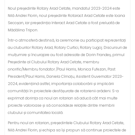
Noul președinte Rotary Arad Cetate, mandatul 2023-2024 este
Nilă Andrei Florin, noul președinte Rotaract Arad Cetate este Ioana
Secoșan, iar președinția Interact Arad Cetate a fost preluată de
Mădălina Tripon.
Într-o atmosferă destinsă, la ceremonie au participat reprezentați
au cluburilor Rotary Arad, Rotary Curtici, Rotary Lugoj. Discursuri de
mulțumire și încurajare au fost adresate de Dorin Frandeș, primul
Președinte al Clubului Rotary Arad Cetate, membru
onorific/Membru fondator /Paul Harris, Monica Fufezan, Past
President/Paul Harris, Daniela Cîrnațu, Asistent Guvernator 2023-
2024, evidențiind astfel, importanța colaborării și implicării
comunității în proiectele desfășurate de rotarienii arădeni. S-a
exprimat dorința ca noul an rotarian să aducă cât mai multe
proiecte valoroase și să consolideze relațiile dintre membrii
clubului și comunitatea locală.
Pentru noul an rotarian, președintele Clubului Rotary Arad Cetate,
Nilă Andrei Florin, și echipa sa își propun să continue proiectele de