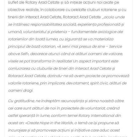
suflet ale Rotary Arad Cetate și să inițieze acțiuni noi axate pe
obiective realiste, în colaborare cu celelalte cluburi rotariene și cu
tinerii din Interact Arad Cetate, Rotaract Arad Cetate: „
acolo unde
se întâlnesc responsabilitatea socială, experiența profesională și
umană, voluntariatul și prietenia – fundamentele axiologice ale
rotarienilor din toată lumea, cu siguranță se va materializa
principiul de bază rotarian, «A servi mai presus de sine – Service
above Self», deoarece atunci când ai alături oameni de valoare,
visele se pot transforma în realitate! Un aspect important este
conlucrarea cu cluburile de tineri din Interact Arad Cetate și
Rotaract Arad Cetate, dorindu-ne să avem proiecte ce promovează
valorile rotariene, prin implicare, devotament, spirit civic, alături de
oameni dragi.
Cu gratitudine, ne îndreptăm recunoștința și stima noastră către
cei care sunt alături de noi în proiectele de voluntariat, creând
astfel speranță în lume, conform temei Rotary International din
acest an: «Create Hope in the World», o temă ce își propune să
încurajeze și să promoveze acțiuni și inițiative care aduc acest