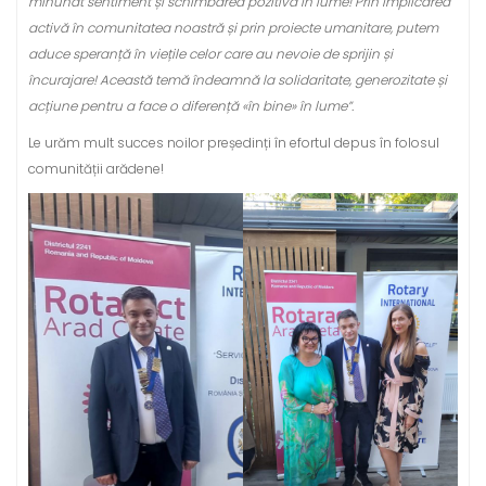
minunat sentiment și schimbarea pozitivă în lume! Prin implicarea
activă în comunitatea noastră și prin proiecte umanitare, putem
aduce speranță în viețile celor care au nevoie de sprijin și
încurajare! Această temă îndeamnă la solidaritate, generozitate și
acțiune pentru a face o diferență «în bine» în lume”.
Le urăm mult succes noilor președinți în efortul depus în folosul
comunității arădene!