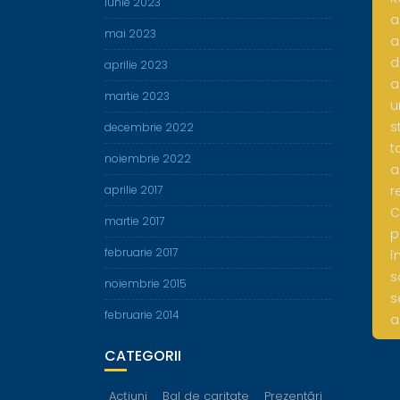
iunie 2023
a
mai 2023
a
d
aprilie 2023
a
martie 2023
u
s
decembrie 2022
t
noiembrie 2022
a
r
aprilie 2017
C
martie 2017
p
februarie 2017
î
s
noiembrie 2015
s
februarie 2014
a
CATEGORII
Acțiuni
Bal de caritate
Prezentări