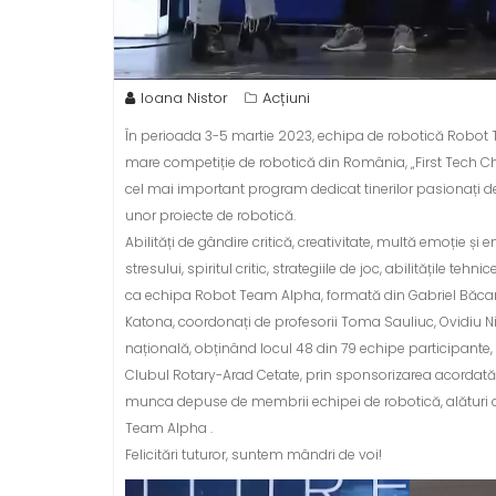
Ioana Nistor
Acțiuni
În perioada 3-5 martie 2023, echipa de robotică Robot T
mare competiție de robotică din România, „First Tech Cha
cel mai important program dedicat tinerilor pasionați de
unor proiecte de robotică.
Abilități de gândire critică, creativitate, multă emoție ș
stresului, spiritul critic, strategiile de joc, abilitățile t
ca echipa Robot Team Alpha, formată din Gabriel Băcanu
Katona, coordonați de profesorii Toma Sauliuc, Ovidiu Nis
națională, obținând locul 48 din 79 echipe participante,
Clubul Rotary-Arad Cetate, prin sponsorizarea acordată, s
munca depuse de membrii echipei de robotică, alături de
Team Alpha .
Felicitări tuturor, suntem mândri de voi!