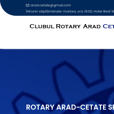
arad.cetate@gmail.com
Întruniri săptămânale: marțea, ora 19:00, Hotel Best
Skip
to
content
ROTARY ARAD-CETATE S