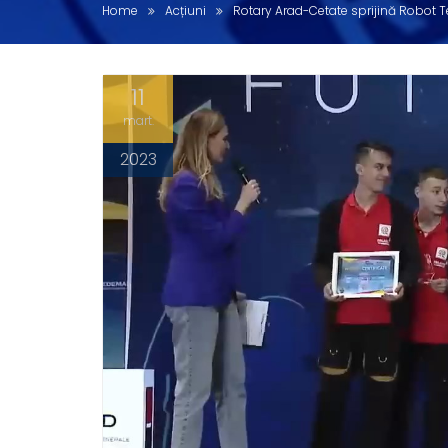
Home
Acțiuni
Rotary Arad-Cetate sprijină Robot
11
mart.
2023