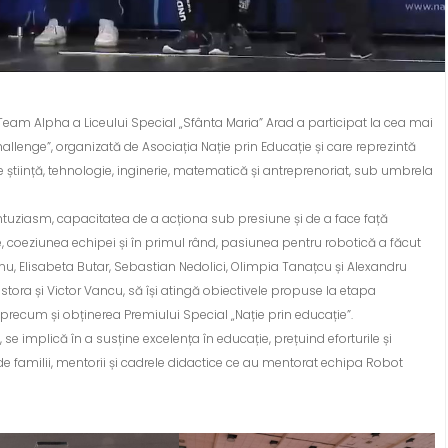
eam Alpha a Liceului Special „Sfânta Maria” Arad a participat la cea mai
llenge”, organizată de Asociația Nație prin Educație și care reprezintă
 știință, tehnologie, inginerie, matematică și antreprenoriat, sub umbrela
i entuziasm, capacitatea de a acționa sub presiune și de a face față
ehnice, coeziunea echipei și în primul rând, pasiunea pentru robotică a făcut
, Elisabeta Butar, Sebastian Nedolici, Olimpia Tanațcu și Alexandru
tora și Victor Vancu, să își atingă obiectivele propuse la etapa
 precum și obținerea Premiului Special „Nație prin educație”.
e implică în a susține excelența în educație, prețuind eforturile și
 familii, mentorii și cadrele didactice ce au mentorat echipa Robot