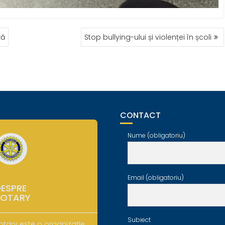
ră
Stop bullying-ului și violenței în școli
CONTACT
Nume (obligatoriu)
Email (obligatoriu)
ESPRE
ROTARY
Subiect
otary este o organizație