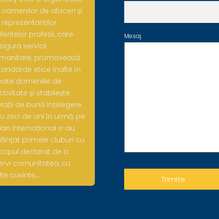
 oamenilor de afaceri și
 reprezentanților
iferitelor profesii, care
Mesaj
sigură servicii
manitare, promovează
tandarde etice înalte în
oate domeniile de
ctivitate și stabilește
elații de bună înțelegere.
u zeci de ani în urmă, pe
lan internațional s-au
nființat primele cluburi cu
copul declarat de a
ervi comunitatea, cu
lte cuvinte,…