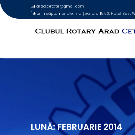
arad.cetate@gmail.com
Întruniri săptămânale: marțea, ora 19:00, Hotel Best
Skip
to
content
LUNĂ:
FEBRUARIE 2014