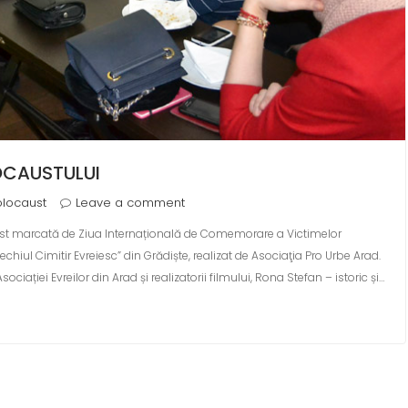
CAUSTULUI
locaust
Leave a comment
ost marcată de Ziua Internațională de Comemorare a Victimelor
hiul Cimitir Evreiesc” din Grădiște, rea­lizat de Asociaţia Pro Urbe Arad.
ocia­ției Evreilor din Arad și realizatorii filmului, Rona Stefan – istoric și…