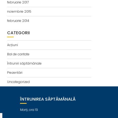
februarie 2017
noiembrie 2015
februarie 2014
CATEGORII
Acțiuni
Bal de caritate
Întruniri săptămânale
Prezentări
Uncategorized
ÎNTRUNIREA SĂPTĂMÂNALĂ
Marți, ora 19