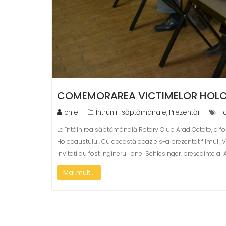
COMEMORAREA VICTIMELOR HOLO
chief
Întruniri săptămânale
Prezentări
Ho
,
La întâlnirea săptămânală Rotary Club Arad Cetate, a f
Holocaustului. Cu această ocazie s-a prezentat filmul „Vec
Invitați au fost inginerul Ionel Schlesinger, președinte al As
Mai mult...