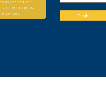
copul declarat de a
ervi comunitatea, cu
lte cuvinte,…
© Toate drepturile rezervate 2017