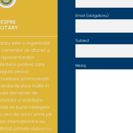
Email (obligatoriu)
ESPRE
ROTARY
Subiect
otary este o organizație
 oamenilor de afaceri și
 reprezentanților
iferitelor profesii, care
Mesaj
sigură servicii
manitare, promovează
tandarde etice înalte în
oate domeniile de
ctivitate și stabilește
elații de bună înțelegere.
u zeci de ani în urmă, pe
lan internațional s-au
nființat primele cluburi cu