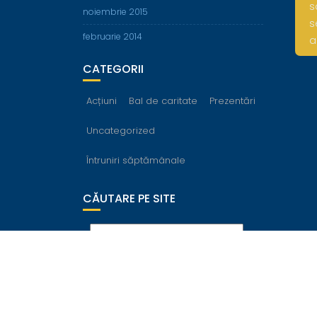
s
noiembrie 2015
s
februarie 2014
a
CATEGORII
Acțiuni
Bal de caritate
Prezentări
Uncategorized
Întruniri săptămânale
CĂUTARE PE SITE