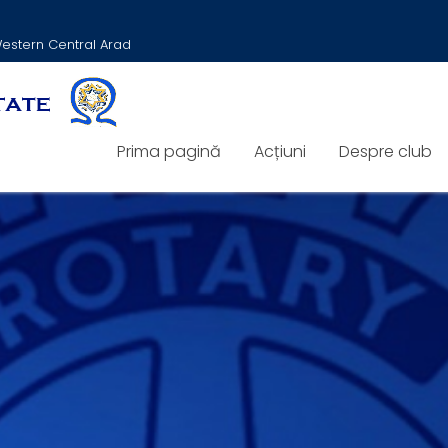
 Western Central Arad
Prima pagină
Acțiuni
Despre club