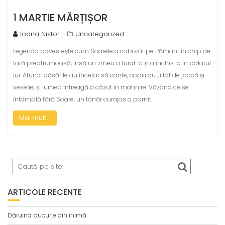
1 MARTIE MĂRȚIȘOR
Ioana Nistor
Uncategorized
Legenda povestește cum Soarele a coborât pe Pământ în chip de
fată preafrumoasă, însă un zmeu a furat-o și a închis-o în palatul
lui. Atunci păsările au încetat să cânte, copiii au uitat de joacă și
veselie, și lumea întreagă a căzut în mâhnire. Văzând ce se
întâmplă fără Soare, un tânăr curajos a pornit…
Mai mult...
ARTICOLE RECENTE
Dăruind bucurie din inimă