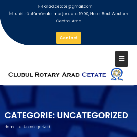
arad.cetate@gmail.com
Întruniri săptămânale: marțea, ora 19:00, Hotel Best Western
Central Arad
Contact
Skip
to
content
CATEGORIE:
UNCATEGORIZED
Home
Uncategorized