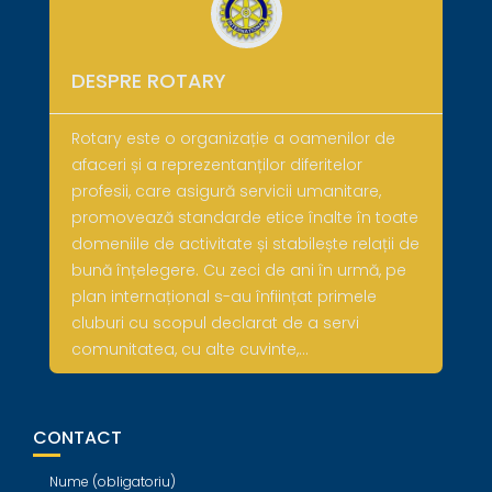
DESPRE ROTARY
Rotary este o organizație a oamenilor de
afaceri și a reprezentanților diferitelor
profesii, care asigură servicii umanitare,
promovează standarde etice înalte în toate
domeniile de activitate și stabilește relații de
bună înțelegere. Cu zeci de ani în urmă, pe
plan internațional s-au înființat primele
cluburi cu scopul declarat de a servi
comunitatea, cu alte cuvinte,…
CONTACT
Nume (obligatoriu)