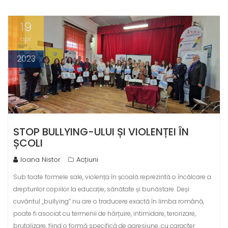
19
apr.
2023
STOP BULLYING-ULUI ȘI VIOLENȚEI ÎN
ȘCOLI
Ioana Nistor
Acțiuni
Sub toate formele sale, violența în școală reprezintă o încălcare a
drepturilor copiilor la educație, sănătate și bunăstare. Deși
cuvântul „bullying” nu are o traducere exactă în limba română,
poate fi asociat cu termenii de hărțuire, intimidare, terorizare,
brutalizare, fiind o formă specifică de agresiune, cu caracter