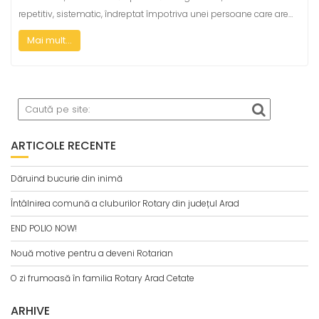
repetitiv, sistematic, îndreptat împotriva unei persoane care are…
Mai mult...
ARTICOLE RECENTE
Dăruind bucurie din inimă
Întâlnirea comună a cluburilor Rotary din județul Arad
END POLIO NOW!
Nouă motive pentru a deveni Rotarian
O zi frumoasă în familia Rotary Arad Cetate
ARHIVE