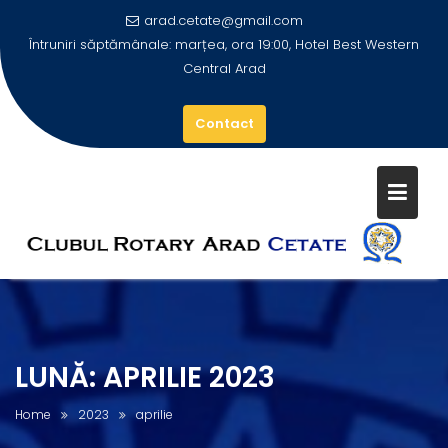
arad.cetate@gmail.com
Întruniri săptămânale: marțea, ora 19:00, Hotel Best Western
Central Arad
Contact
Skip
to
content
LUNĂ:
APRILIE 2023
Home
2023
aprilie