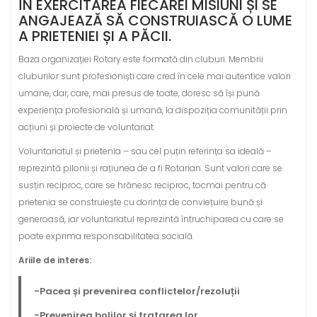
ÎN EXERCITAREA FIECĂREI MISIUNI ȘI SE
ANGAJEAZĂ SĂ CONSTRUIASCĂ O LUME
A PRIETENIEI ȘI A PĂCII.
Baza organizației Rotary este formată din cluburi. Membrii
cluburilor sunt profesioniști care cred în cele mai autentice valori
umane, dar, care, mai presus de toate, doresc să își pună
experiența profesională și umană, la dispoziția comunității prin
acțiuni și proiecte de voluntariat.
Voluntariatul și prietenia – sau cel puțin referința sa ideală –
reprezintă pilonii și rațiunea de a fi Rotarian. Sunt valori care se
susțin reciproc, care se hrănesc reciproc, tocmai pentru că
prietenia se construiește cu dorința de conviețuire bună și
generoasă, iar voluntariatul reprezintă întruchiparea cu care se
poate exprima responsabilitatea socială.
Ariile de interes:
-Pacea și prevenirea conflictelor/rezoluții
-Prevenirea bolilor și tratarea lor