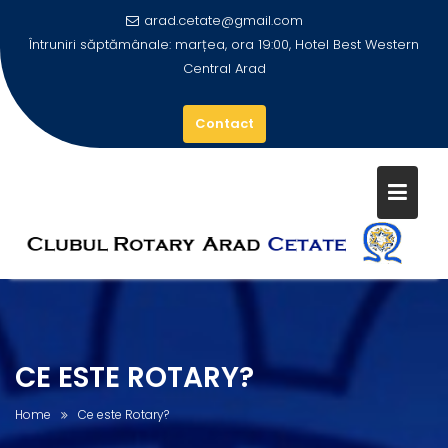
arad.cetate@gmail.com
Întruniri săptămânale: marțea, ora 19:00, Hotel Best Western
Central Arad
Contact
Skip
to
content
CE ESTE ROTARY?
Home
Ce este Rotary?